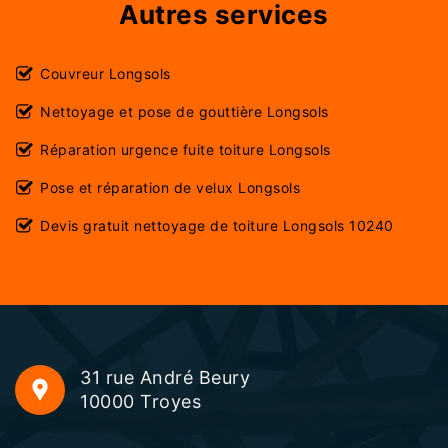
Autres services
Couvreur Longsols
Nettoyage et pose de gouttière Longsols
Réparation urgence fuite toiture Longsols
Pose et réparation de velux Longsols
Devis gratuit nettoyage de toiture Longsols 10240
31 rue André Beury
10000 Troyes