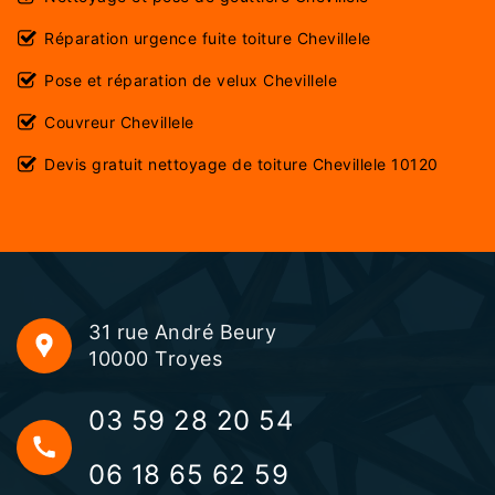
Réparation urgence fuite toiture Chevillele
Pose et réparation de velux Chevillele
Couvreur Chevillele
Devis gratuit nettoyage de toiture Chevillele 10120
31 rue André Beury
10000 Troyes
03 59 28 20 54
06 18 65 62 59