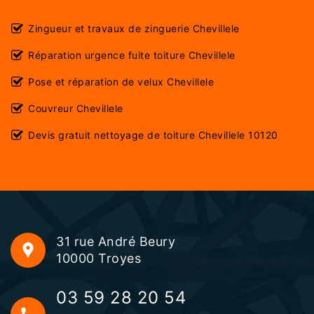
Zingueur et travaux de zinguerie Chevillele
Réparation urgence fuite toiture Chevillele
Pose et réparation de velux Chevillele
Couvreur Chevillele
Devis gratuit nettoyage de toiture Chevillele 10120
31 rue André Beury
10000 Troyes
03 59 28 20 54