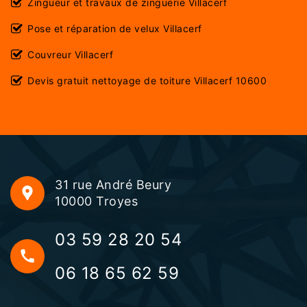
Zingueur et travaux de zinguerie Villacerf
Pose et réparation de velux Villacerf
Couvreur Villacerf
Devis gratuit nettoyage de toiture Villacerf 10600
31 rue André Beury
10000 Troyes
03 59 28 20 54
06 18 65 62 59