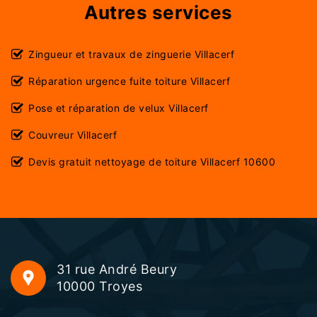
Autres services
Zingueur et travaux de zinguerie Villacerf
Réparation urgence fuite toiture Villacerf
Pose et réparation de velux Villacerf
Couvreur Villacerf
Devis gratuit nettoyage de toiture Villacerf 10600
31 rue André Beury
10000 Troyes