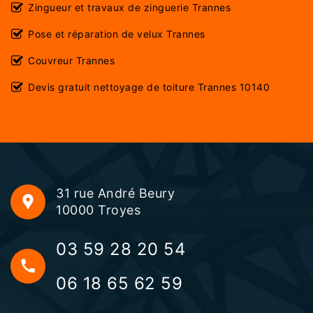
Zingueur et travaux de zinguerie Trannes
Pose et réparation de velux Trannes
Couvreur Trannes
Devis gratuit nettoyage de toiture Trannes 10140
31 rue André Beury
10000 Troyes
03 59 28 20 54
06 18 65 62 59