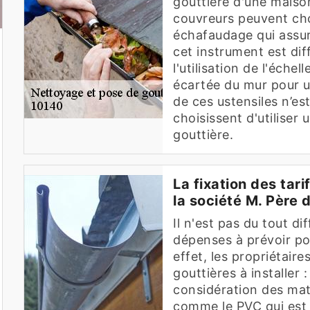
gouttière d'une maison
couvreurs peuvent choi
échafaudage qui assure
cet instrument est diff
l'utilisation de l'éche
écartée du mur pour une
de ces ustensiles n’es
choisissent d'utiliser 
gouttière.
La fixation des tar
la société M. Père d
Il n'est pas du tout di
dépenses à prévoir po
effet, les propriétair
gouttières à installer 
considération des mat
comme le PVC qui est l