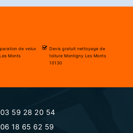
éparation de velux
Devis gratuit nettoyage de
Les Monts
toiture Montigny Les Monts
10130
03 59 28 20 54
06 18 65 62 59