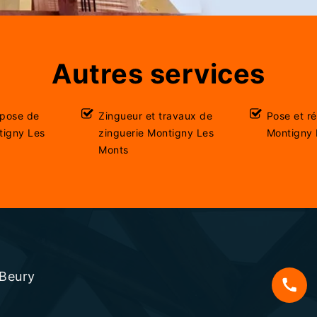
Autres services
 pose de
Zingueur et travaux de
Pose et r
tigny Les
zinguerie Montigny Les
Montigny 
Monts
 Beury
s