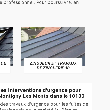
e professionnel. Pour poursuivre, en
 DE
ZINGUEUR ET TRAVAUX
RÉP
DE ZINGUERIE 10
F
 des interventions d'urgence pour
à Montigny Les Monts dans le 10130
e des travaux d'urgence pour les fuites de
ofessionnels de la société M. Père se