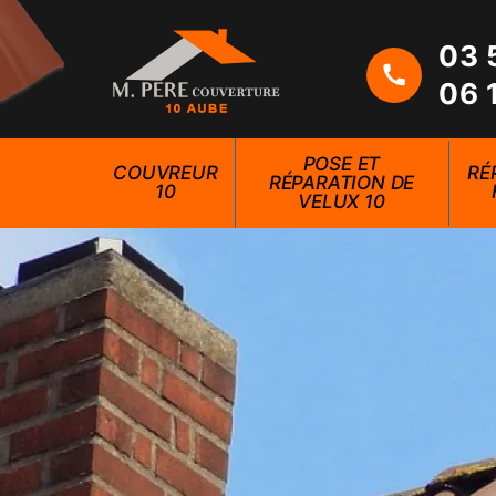
03 
06 
POSE ET
COUVREUR
RÉ
RÉPARATION DE
10
VELUX 10