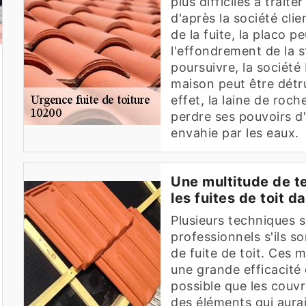
plus difficiles à traite
d'après la société clie
de la fuite, la placo p
l'effondrement de la s
poursuivre, la société
maison peut être détru
effet, la laine de roc
perdre ses pouvoirs d'
envahie par les eaux.
Une multitude de t
les fuites de toit da
Plusieurs techniques 
professionnels s'ils s
de fuite de toit. Ces
une grande efficacité 
possible que les couvr
des éléments qui auraie