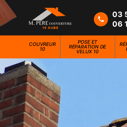
03 
06 
POSE ET
COUVREUR
RÉ
RÉPARATION DE
10
VELUX 10