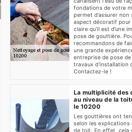
canalisent l'eau de fa
fondations de votre ma
permet d’assurer non 
aspect décoratif pour
claire qu’il est d’une 
pose de gouttière. Pou
recommandons de faire 
une grande expérienc
entreprise de pose de 
travaux d’installation
Contactez-le !
La multiplicité de
au niveau de la toi
le 10200
Les gouttières ont te
selon les explications
de toit. En effet, cel