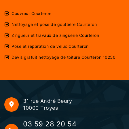
Couvreur Courteron
Nettoyage et pose de gouttière Courteron
Zingueur et travaux de zinguerie Courteron
Pose et réparation de velux Courteron
Devis gratuit nettoyage de toiture Courteron 10250
31 rue André Beury
10000 Troyes
03 59 28 20 54