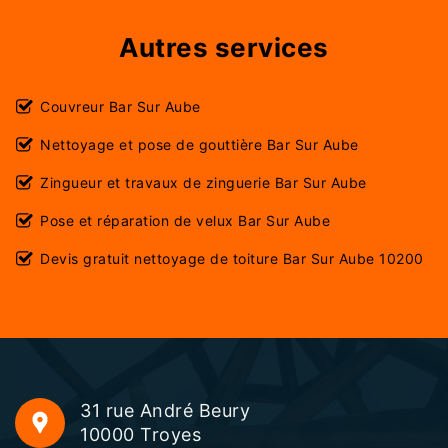
Autres services
Couvreur Bar Sur Aube
Nettoyage et pose de gouttière Bar Sur Aube
Zingueur et travaux de zinguerie Bar Sur Aube
Pose et réparation de velux Bar Sur Aube
Devis gratuit nettoyage de toiture Bar Sur Aube 10200
31 rue André Beury
10000 Troyes