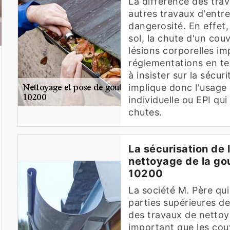
La différence des trav
autres travaux d'entre
dangerosité. En effet,
sol, la chute d'un co
lésions corporelles im
réglementations en t
à insister sur la sécur
implique donc l'usage
individuelle ou EPI qui
chutes.
La sécurisation de 
nettoyage de la gou
10200
La société M. Père qui
parties supérieures d
des travaux de nettoyag
important que les couv