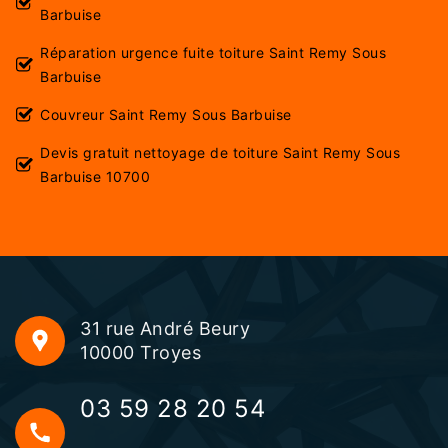
Barbuise
Réparation urgence fuite toiture Saint Remy Sous
Barbuise
Couvreur Saint Remy Sous Barbuise
Devis gratuit nettoyage de toiture Saint Remy Sous
Barbuise 10700
31 rue André Beury
10000 Troyes
03 59 28 20 54