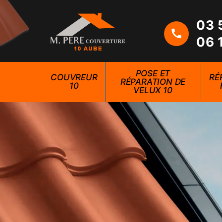
03 
06 
POSE ET
COUVREUR
RÉ
RÉPARATION DE
10
VELUX 10