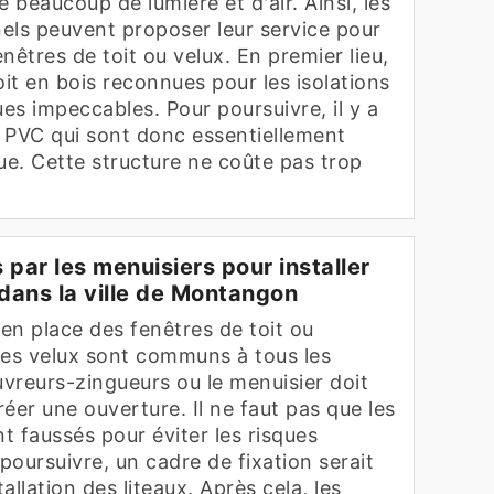
e beaucoup de lumière et d'air. Ainsi, les
els peuvent proposer leur service pour
nêtres de toit ou velux. En premier lieu,
toit en bois reconnues pour les isolations
es impeccables. Pour poursuivre, il y a
n PVC qui sont donc essentiellement
e. Cette structure ne coûte pas trop
 par les menuisiers pour installer
 dans la ville de Montangon
en place des fenêtres de toit ou
s velux sont communs à tous les
uvreurs-zingueurs ou le menuisier doit
éer une ouverture. Il ne faut pas que les
nt faussés pour éviter les risques
oursuivre, un cadre de fixation serait
tallation des liteaux. Après cela, les