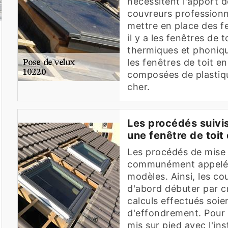
nécessitent l'apport d
couvreurs professionn
mettre en place des fe
il y a les fenêtres de 
thermiques et phoniqu
les fenêtres de toit e
composées de plastiqu
cher.
Les procédés suivis
une fenêtre de toit
Les procédés de mise 
communément appelée
modèles. Ainsi, les co
d'abord débuter par cr
calculs effectués soie
d'effondrement. Pour p
mis sur pied avec l'ins