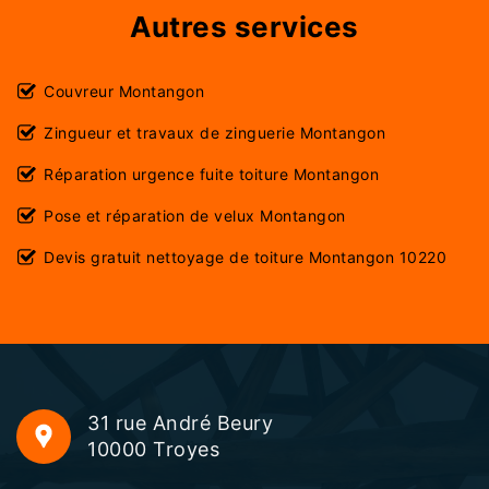
Autres services
Couvreur Montangon
Zingueur et travaux de zinguerie Montangon
Réparation urgence fuite toiture Montangon
Pose et réparation de velux Montangon
Devis gratuit nettoyage de toiture Montangon 10220
31 rue André Beury
10000 Troyes