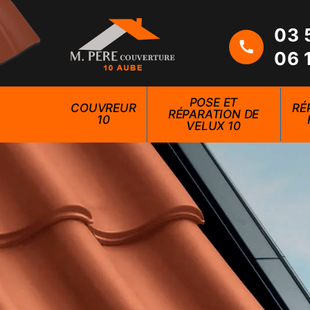
03 
06 
POSE ET
COUVREUR
RÉ
RÉPARATION DE
10
VELUX 10