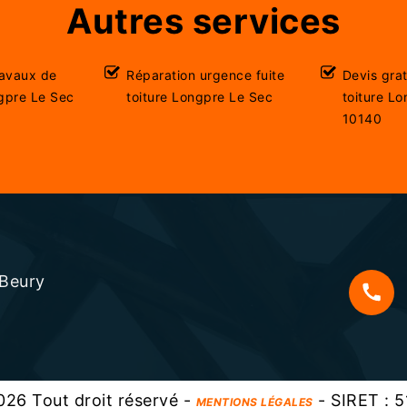
Autres services
ravaux de
Réparation urgence fuite
Devis gra
gpre Le Sec
toiture Longpre Le Sec
toiture L
10140
 Beury
s
26 Tout droit réservé -
- SIRET : 
MENTIONS LÉGALES