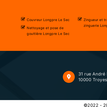
Couvreur Longpre Le Sec
Zingueur et t
zinguerie Lon
Nettoyage et pose de
gouttière Longpre Le Sec
31 rue André
10000 Troye
©2022 - 20