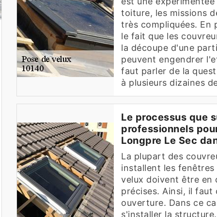
est une expérimentée 
toiture, les missions 
très compliquées. En p
le fait que les couvre
la découpe d'une parti
peuvent engendrer l'e
faut parler de la quest
à plusieurs dizaines d
Le processus que s
professionnels pour 
Longpre Le Sec dan
La plupart des couvre
installent les fenêtre
velux doivent être en
précises. Ainsi, il fa
ouverture. Dans ce cas,
s'installer la structure