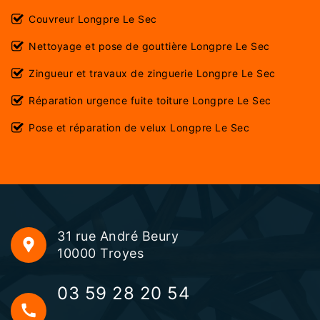
Couvreur Longpre Le Sec
Nettoyage et pose de gouttière Longpre Le Sec
Zingueur et travaux de zinguerie Longpre Le Sec
Réparation urgence fuite toiture Longpre Le Sec
Pose et réparation de velux Longpre Le Sec
31 rue André Beury
10000 Troyes
03 59 28 20 54