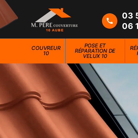
03 
06 
POSE ET
COUVREUR
RÉ
RÉPARATION DE
10
VELUX 10