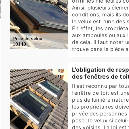
offrir les meilleures 
Ainsi, plusieurs éléme
conditions, mais ils do
le velux est l'une des
En effet, les propriét
aux ampoules ou aux l
de cela, il faut noter 
trouve dans la pièce a
L'obligation de resp
des fenêtres de toi
Il est reconnu par tou
fenêtre de toit est un
plus de lumière natur
les propriétaires doiv
privée des personnes d
poser le velux si celu
des voisins. La loi est