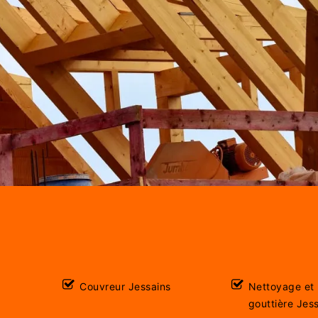
Couvreur Jessains
Nettoyage et
gouttière Jes