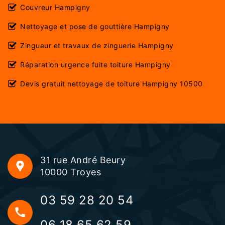
Couvreur Hampigny
Nettoyage et pose de gouttière Hampigny
Zingueur et travaux de zinguerie Hampigny
Réparation urgence fuite toiture Hampigny
Devis gratuit nettoyage de toiture Hampigny 10500
31 rue André Beury
10000 Troyes
03 59 28 20 54
06 18 65 62 59