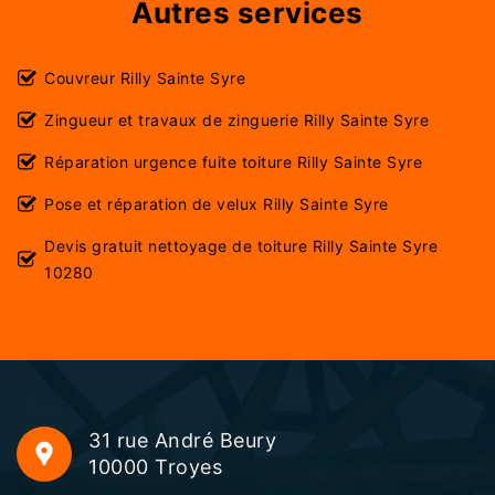
Autres services
Couvreur Rilly Sainte Syre
Zingueur et travaux de zinguerie Rilly Sainte Syre
Réparation urgence fuite toiture Rilly Sainte Syre
Pose et réparation de velux Rilly Sainte Syre
Devis gratuit nettoyage de toiture Rilly Sainte Syre
10280
31 rue André Beury
10000 Troyes