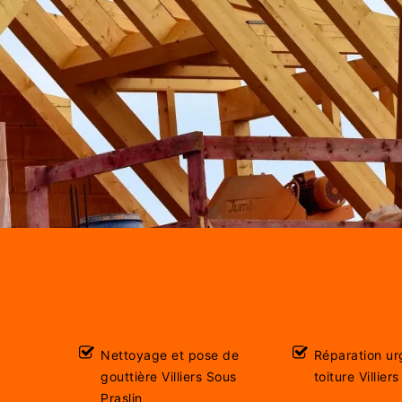
Nettoyage et pose de
Réparation ur
gouttière Villiers Sous
toiture Villier
Praslin