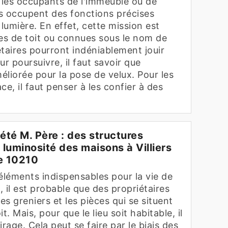
r les occupants de l'immeuble ou de
lles occupent des fonctions précises
umière. En effet, cette mission est
res de toit ou connues sous le nom de
iétaires pourront indéniablement jouir
ur poursuivre, il faut savoir que
méliorée pour la pose de velux. Pour les
ce, il faut penser à les confier à des
iété M. Père : des structures
a luminosité des maisons à Villiers
le 10210
éléments indispensables pour la vie de
, il est probable que des propriétaires
s greniers et les pièces qui se situent
t. Mais, pour que le lieu soit habitable, il
rage. Cela peut se faire par le biais des