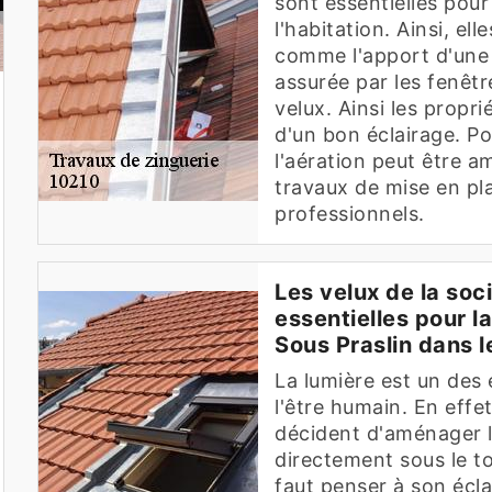
sont essentielles pou
l'habitation. Ainsi, e
comme l'apport d'une l
assurée par les fenêt
velux. Ainsi les propr
d'un bon éclairage. Po
l'aération peut être a
travaux de mise en pla
professionnels.
Les velux de la soc
essentielles pour l
Sous Praslin dans 
La lumière est un des 
l'être humain. En effet
décident d'aménager le
directement sous le toi
faut penser à son éclai