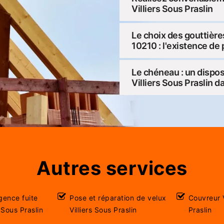
Villiers Sous Praslin
Le choix des gouttières
10210 : l'existence de
Le chéneau : un disposi
Villiers Sous Praslin d
Autres services
gence fuite
Pose et réparation de velux
Couvreur V
s Sous Praslin
Villiers Sous Praslin
Praslin