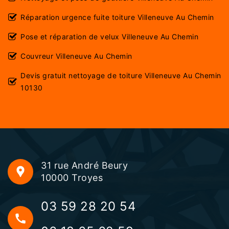
Réparation urgence fuite toiture Villeneuve Au Chemin
Pose et réparation de velux Villeneuve Au Chemin
Couvreur Villeneuve Au Chemin
Devis gratuit nettoyage de toiture Villeneuve Au Chemin
10130
31 rue André Beury
10000 Troyes
03 59 28 20 54