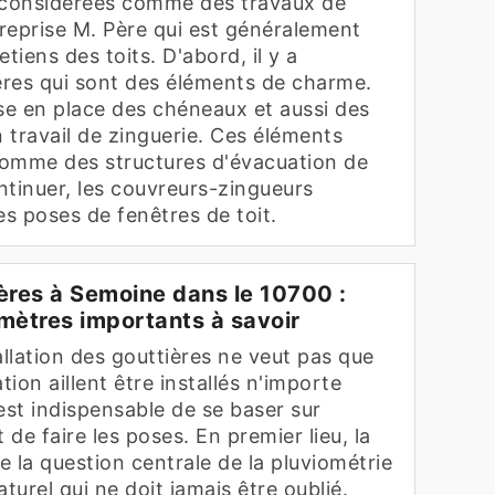
t considérées comme des travaux de
treprise M. Père qui est généralement
etiens des toits. D'abord, il y a
rières qui sont des éléments de charme.
ise en place des chéneaux et aussi des
n travail de zinguerie. Ces éléments
comme des structures d'évacuation de
ontinuer, les couvreurs-zingueurs
s poses de fenêtres de toit.
ières à Semoine dans le 10700 :
amètres importants à savoir
allation des gouttières ne veut pas que
ion aillent être installés n'importe
est indispensable de se baser sur
 de faire les poses. En premier lieu, la
 la question centrale de la pluviométrie
turel qui ne doit jamais être oublié.