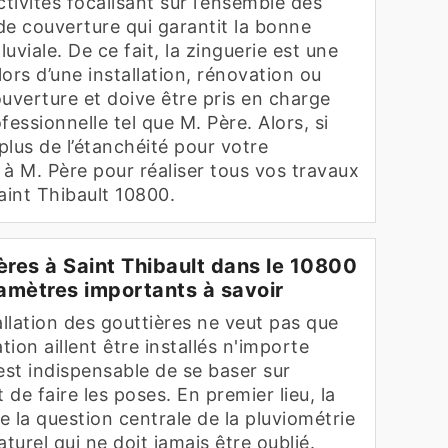
ctivités focalisant sur l’ensemble des
de couverture qui garantit la bonne
uviale. De ce fait, la zinguerie est une
lors d’une installation, rénovation ou
uverture et doive être pris en charge
fessionnelle tel que M. Père. Alors, si
lus de l’étanchéité pour votre
l à M. Père pour réaliser tous vos travaux
aint Thibault 10800.
ères à Saint Thibault dans le 10800
ramètres importants à savoir
allation des gouttières ne veut pas que
ion aillent être installés n'importe
est indispensable de se baser sur
 de faire les poses. En premier lieu, la
 la question centrale de la pluviométrie
turel qui ne doit jamais être oublié.