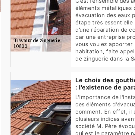
C’est l’ensemble des a
éléments métalliques 
évacuation des eaux pl
étape très essentielle 
d’une réparation de co
par une entreprise pro
vous voulez apporter p
habitation, faite appe
de zinguerie dans la S
Le choix des goutti
: l'existence de pa
L'importance de l'inst
ces éléments d'évacuat
comment. En effet, il 
plusieurs indices avant
société M. Père évoque
qui est le paramètre na