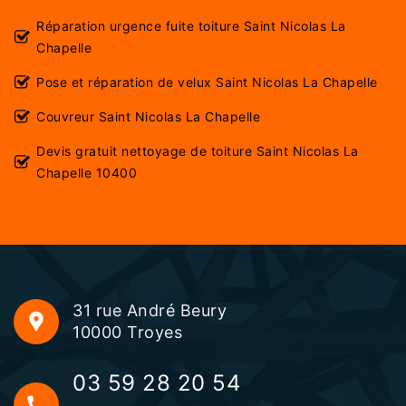
Réparation urgence fuite toiture Saint Nicolas La
Chapelle
Pose et réparation de velux Saint Nicolas La Chapelle
Couvreur Saint Nicolas La Chapelle
Devis gratuit nettoyage de toiture Saint Nicolas La
Chapelle 10400
31 rue André Beury
10000 Troyes
03 59 28 20 54