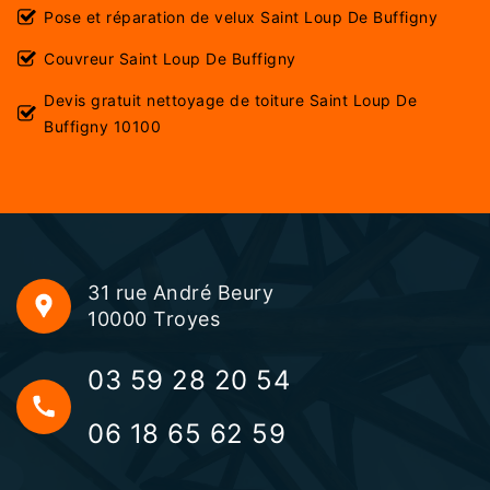
Pose et réparation de velux Saint Loup De Buffigny
Couvreur Saint Loup De Buffigny
Devis gratuit nettoyage de toiture Saint Loup De
Buffigny 10100
31 rue André Beury
10000 Troyes
03 59 28 20 54
06 18 65 62 59