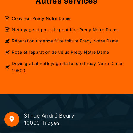
Autres services
Couvreur Precy Notre Dame
Nettoyage et pose de gouttière Precy Notre Dame
Réparation urgence fuite toiture Precy Notre Dame
Pose et réparation de velux Precy Notre Dame
Devis gratuit nettoyage de toiture Precy Notre Dame
10500
31 rue André Beury
10000 Troyes