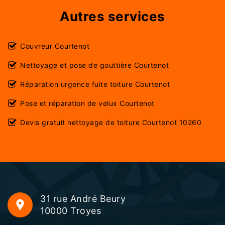
Autres services
Couvreur Courtenot
Nettoyage et pose de gouttière Courtenot
Réparation urgence fuite toiture Courtenot
Pose et réparation de velux Courtenot
Devis gratuit nettoyage de toiture Courtenot 10260
31 rue André Beury
10000 Troyes