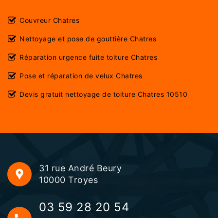
Couvreur Chatres
Nettoyage et pose de gouttière Chatres
Réparation urgence fuite toiture Chatres
Pose et réparation de velux Chatres
Devis gratuit nettoyage de toiture Chatres 10510
31 rue André Beury
10000 Troyes
03 59 28 20 54