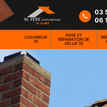
03 
06 
POSE ET
COUVREUR
RÉ
RÉPARATION DE
10
VELUX 10