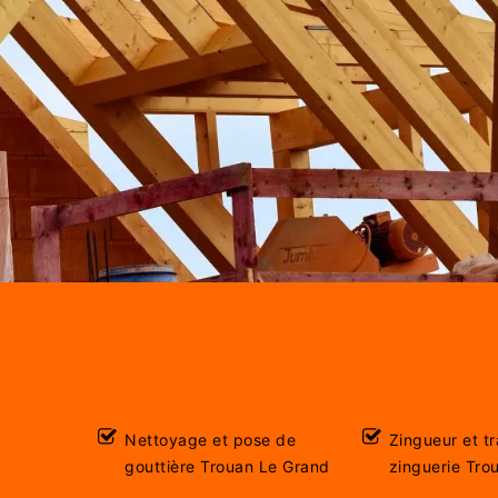
Nettoyage et pose de
Zingueur et t
gouttière Trouan Le Grand
zinguerie Tro