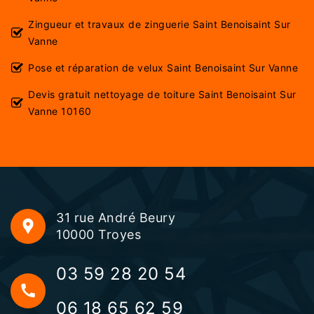
Zingueur et travaux de zinguerie Saint Benoisaint Sur
Vanne
Pose et réparation de velux Saint Benoisaint Sur Vanne
Devis gratuit nettoyage de toiture Saint Benoisaint Sur
Vanne 10160
31 rue André Beury
10000 Troyes
03 59 28 20 54
06 18 65 62 59