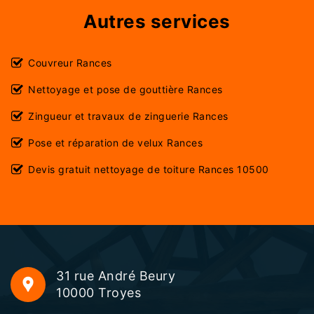
Autres services
Couvreur Rances
Nettoyage et pose de gouttière Rances
Zingueur et travaux de zinguerie Rances
Pose et réparation de velux Rances
Devis gratuit nettoyage de toiture Rances 10500
31 rue André Beury
10000 Troyes