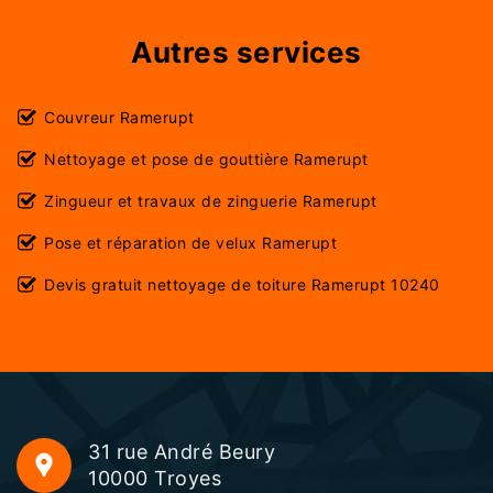
Autres services
Couvreur Ramerupt
Nettoyage et pose de gouttière Ramerupt
Zingueur et travaux de zinguerie Ramerupt
Pose et réparation de velux Ramerupt
Devis gratuit nettoyage de toiture Ramerupt 10240
31 rue André Beury
10000 Troyes