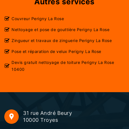
Autres services
Couvreur Perigny La Rose
Nettoyage et pose de gouttière Perigny La Rose
Zingueur et travaux de zinguerie Perigny La Rose
Pose et réparation de velux Perigny La Rose
Devis gratuit nettoyage de toiture Perigny La Rose
10400
31 rue André Beury
10000 Troyes