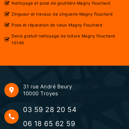
Nettoyage et pose de gouttière Magny Fouchard
Zingueur et travaux de zinguerie Magny Fouchard
Pose et réparation de velux Magny Fouchard
Devis gratuit nettoyage de toiture Magny Fouchard
10140
31 rue André Beury
10000 Troyes
03 59 28 20 54
06 18 65 62 59