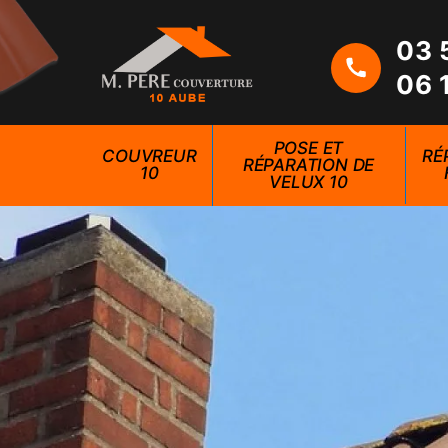
03 
06 
POSE ET
COUVREUR
RÉ
RÉPARATION DE
10
VELUX 10