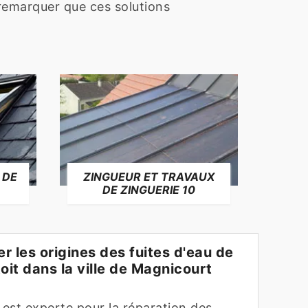
t remarquer que ces solutions
 DE
ZINGUEUR ET TRAVAUX
RÉP
DE ZINGUERIE 10
F
 les origines des fuites d'eau de
toit dans la ville de Magnicourt
 est experte pour la réparation des