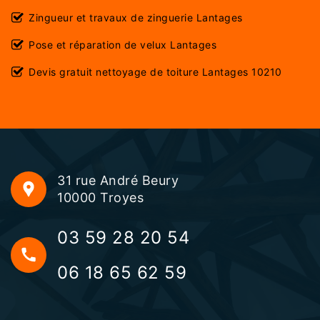
Zingueur et travaux de zinguerie Lantages
Pose et réparation de velux Lantages
Devis gratuit nettoyage de toiture Lantages 10210
31 rue André Beury
10000 Troyes
03 59 28 20 54
06 18 65 62 59