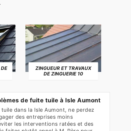
.
 DE
ZINGUEUR ET TRAVAUX
RÉP
DE ZINGUERIE 10
F
lèmes de fuite tuile à Isle Aumont
 tuile dans la Isle Aumont, ne perdez
gager des entreprises moins
viter les interventions ratées et des
is faites plutôt appel à M. Père pour