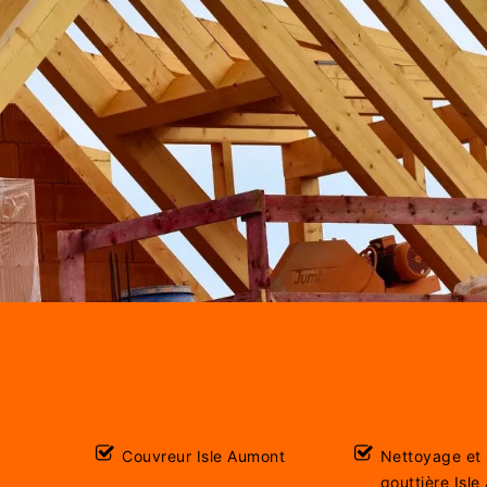
Couvreur Isle Aumont
Nettoyage et
gouttière Isl