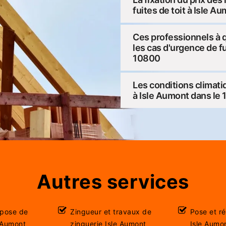
fuites de toit à Isle 
Ces professionnels à q
les cas d'urgence de fu
10800
Les conditions climatiq
à Isle Aumont dans le
Autres services
 pose de
Zingueur et travaux de
Pose et r
e Aumont
zinguerie Isle Aumont
Isle Aumo