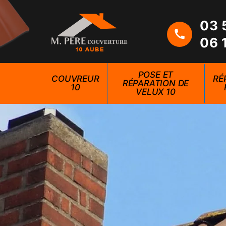
03 
06 
POSE ET
COUVREUR
RÉ
RÉPARATION DE
10
VELUX 10