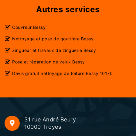
Autres services
Couvreur Bessy
Nettoyage et pose de gouttière Bessy
Zingueur et travaux de zinguerie Bessy
Pose et réparation de velux Bessy
Devis gratuit nettoyage de toiture Bessy 10170
31 rue André Beury
10000 Troyes