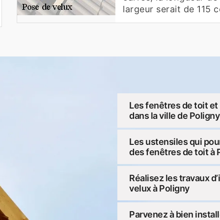
largeur serait de 115 
Les fenêtres de toit et
dans la ville de Polign
Les ustensiles qui pour
des fenêtres de toit à 
Réalisez les travaux d
velux à Poligny
Parvenez à bien install