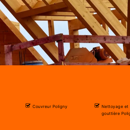
Couvreur Poligny
Nettoyage et
gouttière Pol