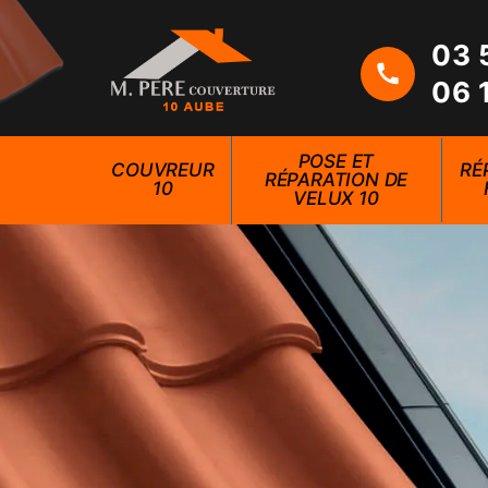
03 
06 
POSE ET
COUVREUR
RÉ
RÉPARATION DE
10
VELUX 10