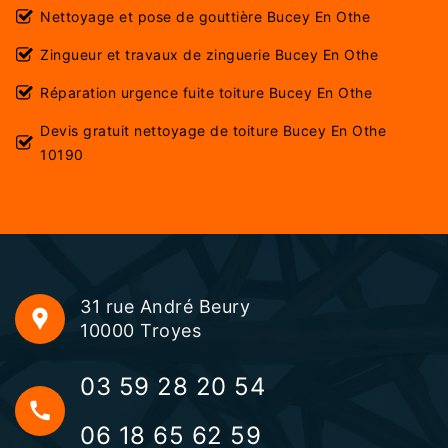
Nettoyage et pose de gouttière Bucey En Othe
Zingueur et travaux de zinguerie Bucey En Othe
Réparation urgence fuite toiture Bucey En Othe
Devis gratuit nettoyage de toiture Bucey En Othe
10190
31 rue André Beury
10000 Troyes
03 59 28 20 54
06 18 65 62 59