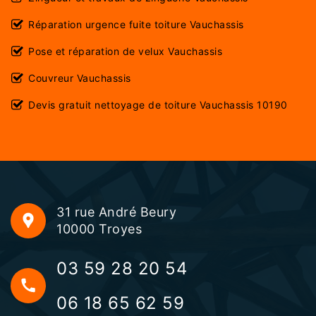
Réparation urgence fuite toiture Vauchassis
Pose et réparation de velux Vauchassis
Couvreur Vauchassis
Devis gratuit nettoyage de toiture Vauchassis 10190
31 rue André Beury
10000 Troyes
03 59 28 20 54
06 18 65 62 59