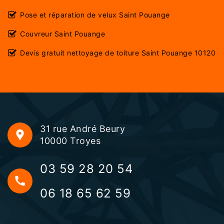
Pose et réparation de velux Saint Pouange
Couvreur Saint Pouange
Devis gratuit nettoyage de toiture Saint Pouange 10120
31 rue André Beury
10000 Troyes
03 59 28 20 54
06 18 65 62 59