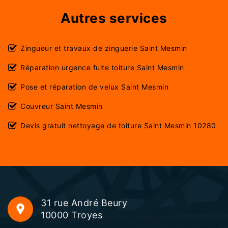
Autres services
Zingueur et travaux de zinguerie Saint Mesmin
Réparation urgence fuite toiture Saint Mesmin
Pose et réparation de velux Saint Mesmin
Couvreur Saint Mesmin
Devis gratuit nettoyage de toiture Saint Mesmin 10280
31 rue André Beury
10000 Troyes