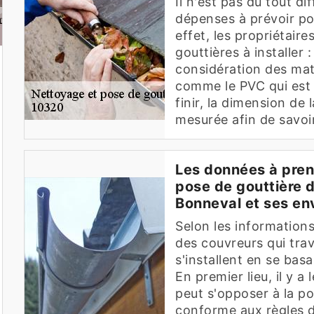
Il n'est pas du tout di
dépenses à prévoir po
effet, les propriétair
gouttières à installer 
considération des mat
comme le PVC qui est l
finir, la dimension de 
mesurée afin de savoir
Les données à pren
pose de gouttière d
Bonneval et ses en
Selon les informations
des couvreurs qui trava
s'installent en se bas
En premier lieu, il y a
peut s'opposer à la po
conforme aux règles d