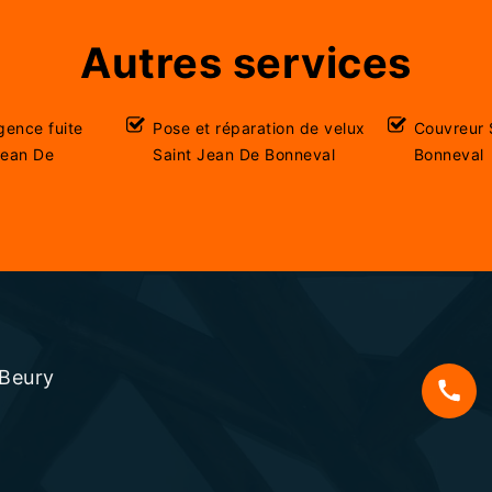
Autres services
gence fuite
Pose et réparation de velux
Couvreur 
Jean De
Saint Jean De Bonneval
Bonneval
 Beury
s