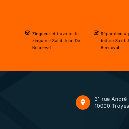
Zingueur et travaux de
Réparation ur
zinguerie Saint Jean De
toiture Saint 
Bonneval
Bonneval
31 rue André
10000 Troye