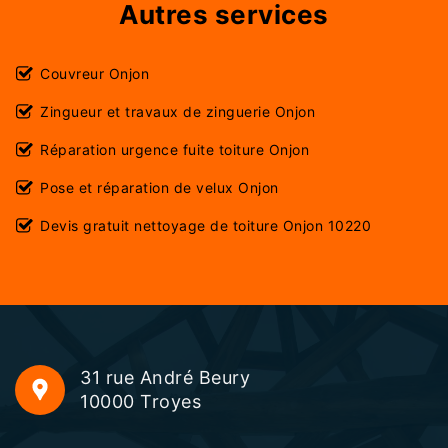
Autres services
Couvreur Onjon
Zingueur et travaux de zinguerie Onjon
Réparation urgence fuite toiture Onjon
Pose et réparation de velux Onjon
Devis gratuit nettoyage de toiture Onjon 10220
31 rue André Beury
10000 Troyes