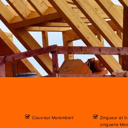
Couvreur Morembert
Zingueur et t
zinguerie Mo