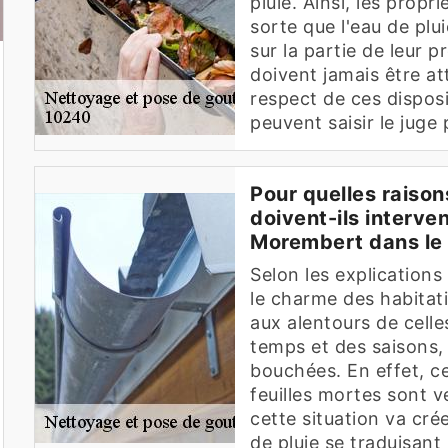
pluie. Ainsi, les propr
sorte que l'eau de plu
sur la partie de leur p
doivent jamais être att
respect de ces disposit
peuvent saisir le juge 
Pour quelles raison
doivent-ils interven
Morembert dans le
Selon les explications 
le charme des habitati
aux alentours de celles-
temps et des saisons,
bouchées. En effet, ce
feuilles mortes sont ve
cette situation va crée
de pluie se traduisan