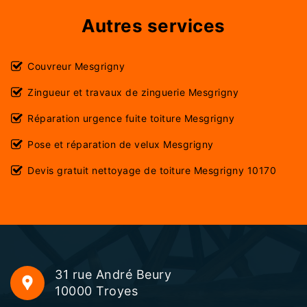
Autres services
Couvreur Mesgrigny
Zingueur et travaux de zinguerie Mesgrigny
Réparation urgence fuite toiture Mesgrigny
Pose et réparation de velux Mesgrigny
Devis gratuit nettoyage de toiture Mesgrigny 10170
31 rue André Beury
10000 Troyes