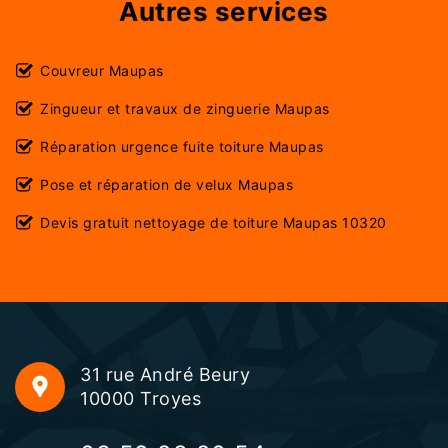
Autres services
Couvreur Maupas
Zingueur et travaux de zinguerie Maupas
Réparation urgence fuite toiture Maupas
Pose et réparation de velux Maupas
Devis gratuit nettoyage de toiture Maupas 10320
31 rue André Beury
10000 Troyes